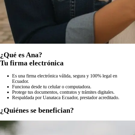
¿Qué es Ana?
Tu firma electrónica
Es una firma electrónica válida, segura y 100% legal en
Ecuador.
Funciona desde tu celular o computadora.
Protege tus documentos, contratos y trámites digitales.
Respaldada por Uanataca Ecuador, prestador acreditado.
¿Quiénes se benefician?