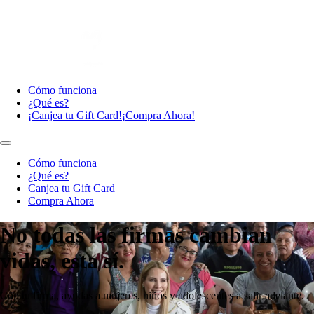
Cómo funciona
¿Qué es?
¡Canjea tu Gift Card!
¡Compra Ahora!
Cómo funciona
¿Qué es?
Canjea tu Gift Card
Compra Ahora
No todas las firmas cambian
vidas, esta sí.
Con tu firma, ayudas a mujeres, niños y adolescentes a salir adelante.