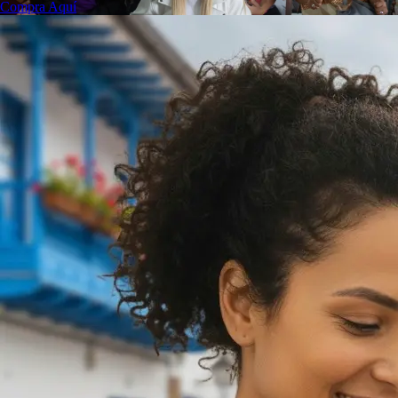
Compra Aquí